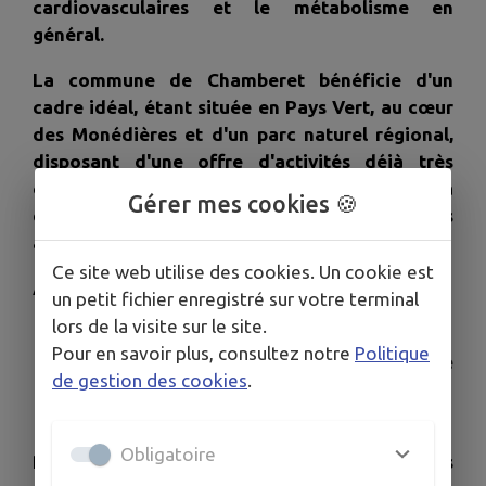
cardiovasculaires et le métabolisme en
général.
La commune de Chamberet bénéficie d'un
cadre idéal, étant située en Pays Vert, au cœur
des Monédières et d'un parc naturel régional,
disposant d'une offre d'activités déjà très
orientée "nature" et d'un site dédié à la
Gérer mes cookies 🍪
découverte de cette nature, et notamment des
arbres.
Ce site web utilise des cookies. Un cookie est
Avec le soutien de :
un petit fichier enregistré sur votre terminal
lors de la visite sur le site.
La région Nouvelle Aquitaine
Pour en savoir plus, consultez notre
Politique
Les Fonds européen agricole pour le
de gestion des cookies
.
développement rural
Le département de la Corrèze
Obligatoire
Retrouvez nos activités