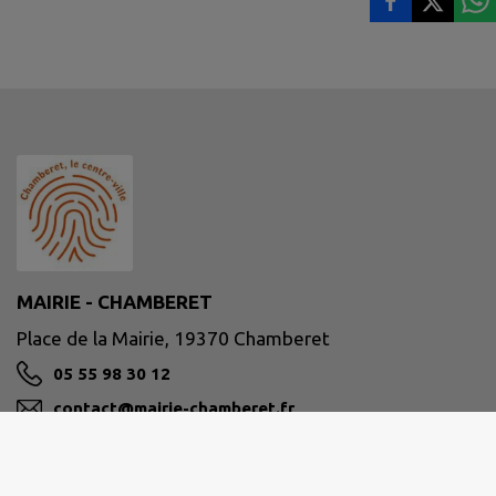
MAIRIE - CHAMBERET
Place de la Mairie, 19370 Chamberet
05 55 98 30 12
contact@mairie-chamberet.fr
M'Y RENDRE
www.chamberet.net