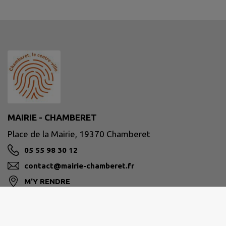
MAIRIE - CHAMBERET
Place de la Mairie, 19370 Chamberet
05 55 98 30 12
contact@mairie-chamberet.fr
M'Y RENDRE
www.chamberet.net