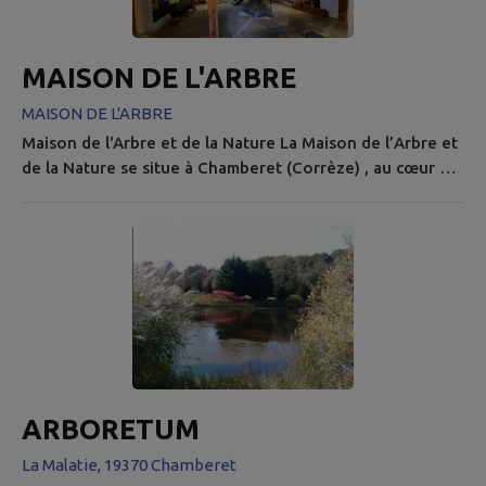
les fonctions cardiovasculaires et le métabolisme en...
MAISON DE L'ARBRE
MAISON DE L'ARBRE
Maison de l'Arbre et de la Nature La Maison de l’Arbre et
de la Nature se situe à Chamberet (Corrèze) , au cœur du
Plateau de Millevaches. C’est un lieu pédagogique et
ludique dédié à la nature, idéal pour une sortie en famille
: exposition sur les savoirs faire chambertois, mur tactile
interactif, bureau d’information touristique, boutique de
produits locaux Adresse : 71 route d’Eymoutiers,...
ARBORETUM
La Malatie, 19370 Chamberet