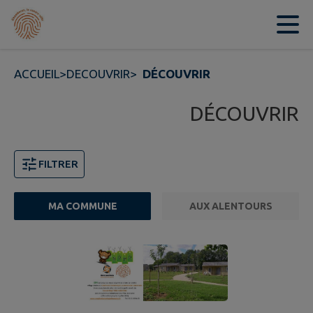
Contenu
Menu
Recherche
Pied de page
ACCUEIL
>
DECOUVRIR
>
DÉCOUVRIR
DÉCOUVRIR
FILTRER
MA COMMUNE
AUX ALENTOURS
Page 1. 10 points d'intérêts sur 15 affichés sur cette pa