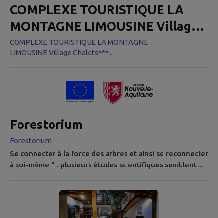
COMPLEXE TOURISTIQUE LA
MONTAGNE LIMOUSINE Village
Chalets*** et Camping*
COMPLEXE TOURISTIQUE LA MONTAGNE
LIMOUSINE Village Chalets***...
Forestorium
Forestorium
Se connecter à la force des arbres et ainsi se reconnecter
à soi-même " : plusieurs études scientifiques semblent
démontrer les nombreux bienfaits liés à la pratique de la
sylvothérapie ; en particulier en termes de gestion du
stress, de la colère, de la dépression, du surmenage, tout
en ayant également - a priori - un impact bénéfique sur