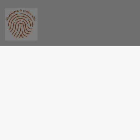
MAIRIE - CHAMBERET
Place de la Mairie, 19370 Chamberet
05 55 98 30 12
contact@mairie-chamberet.fr
M'Y RENDRE
www.chamberet.net