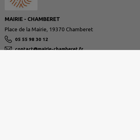
MAIRIE - CHAMBERET
Place de la Mairie, 19370 Chamberet
05 55 98 30 12
contact@mairie-chamberet.fr
M'Y RENDRE
www.chamberet.net
Ouverture de la mairie