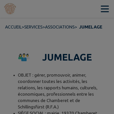
Contenu
Menu
Recherche
Pied de page
ACCUEIL
>
SERVICES
>
ASSOCIATIONS
>
JUMELAGE
JUMELAGE
OBJET : gérer, promouvoir, animer,
coordonner toutes les activités, les
relations, les rapports humains, culturels,
économiques, professionnels entre les
communes de Chamberet et de
Schillingsfürst (R.F.A.)
SIÈGE SOCIAL : mairie, 19370 Chamberet