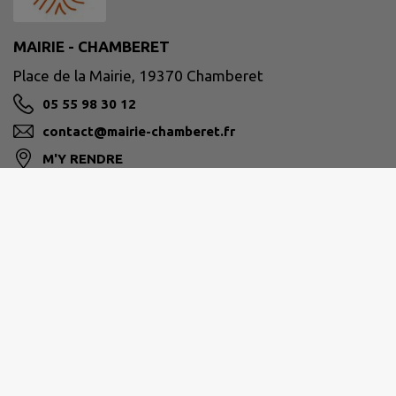
MAIRIE - CHAMBERET
Place de la Mairie, 19370 Chamberet
05 55 98 30 12
contact@mairie-chamberet.fr
M'Y RENDRE
www.chamberet.net
Ouverture de la mairie