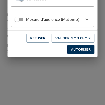
1) Ces vélos remis en état pourront être prêtés
pour une durée limitée (6 mois) moyennant une
Mesure d'audience (Matomo)
caution.
2) Des vélos pourront aussi vous être vendus pour
un prix modique et remis en état sur place
REFUSER
VALIDER MON CHOIX
Renseignements sur place la mercredi ou au 05 55
AUTORISER
97 40 28 et 07 87 12 12 19