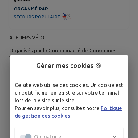
ORGANISÉ PAR
SECOURS POPULAIRE
ATELIERS VÉLO
Organisés par la Communauté de Communes
Vézère Monédières Millesources et G.A.S.E.L.
Gérer mes cookies 🍪
(Garage Associatif Solidaire en Limousin)
Les 2ᵉ mercredis de chaque mois de 14h à 17h
Ce site web utilise des cookies. Un cookie est
Entretien courant, remise en état et électrification
un petit fichier enregistré sur votre terminal
de votre vélo
lors de la visite sur le site.
Pour en savoir plus, consultez notre
Politique
Ces ateliers gratuits sont ouverts aux habitants
de gestion des cookies
.
de la CCV2M sur inscription. Pour les habitants
hors Com Com, participation possible en fonction
des places restantes disponibles.
Obligatoire