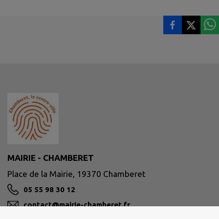
MAIRIE - CHAMBERET
Place de la Mairie, 19370 Chamberet
05 55 98 30 12
contact@mairie-chamberet.fr