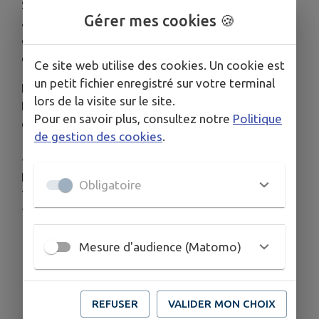
Secours Populaire français à Chamberet vous
Gérer mes cookies 🍪
accueille pour la vente de bibelots, livres,
chaussures, linge, maillots de bain, meubles, petit
électroménager, vaisselle ...
Ce site web utilise des cookies. Un cookie est
un petit fichier enregistré sur votre terminal
Entrée libre et gratuite
lors de la visite sur le site.
Les mercredis de 13h30 à 17h et tous les 2èmes
Pour en savoir plus, consultez notre
Politique
et 4èmes samedis du mois de 14h à 17h.
de gestion des cookies
.
--
Informations complémentaires:
Obligatoire
Téléphone cellulaire: +33 7 87 12 12 19
Téléphone filaire: +33 5 55 97 40 28
Mesure d'audience (Matomo)
REFUSER
VALIDER MON CHOIX