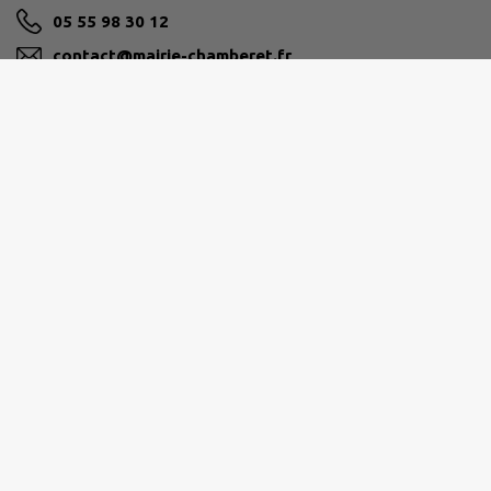
05 55 98 30 12
contact@mairie-chamberet.fr
M'Y RENDRE
www.chamberet.net
Ouverture de la mairie
Lundi au vendredi de 9h à 12h30 et de 14h à 17h