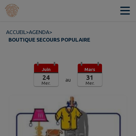
Contenu
Menu
Recherche
Pied de page
ACCUEIL
>
AGENDA
>
BOUTIQUE SECOURS POPULAIRE
Juin
Mars
24
31
au
Mer.
Mer.