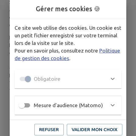
Secours Populaire français à Chamberet vous
Gérer mes cookies 🍪
accueille pour la vente de bibelots, livres,
chaussures, linge, maillots de bain, meubles, petit
électroménager, vaisselle ...
Ce site web utilise des cookies. Un cookie est
un petit fichier enregistré sur votre terminal
Entrée libre et gratuite
lors de la visite sur le site.
Les mercredis de 13h30 à 17h et tous les 2èmes
Pour en savoir plus, consultez notre
Politique
et 4èmes samedis du mois de 14h à 17h.
de gestion des cookies
.
--
Informations complémentaires:
Obligatoire
Téléphone cellulaire: +33 7 87 12 12 19
Téléphone filaire: +33 5 55 97 40 28
Mesure d'audience (Matomo)
REFUSER
VALIDER MON CHOIX