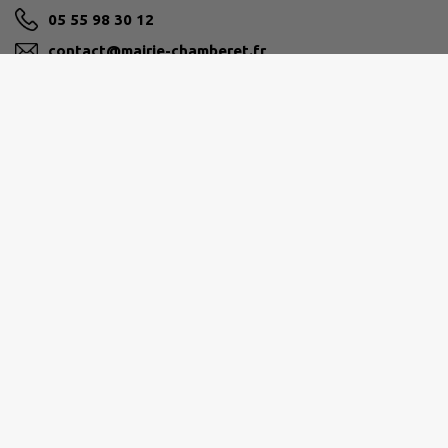
05 55 98 30 12
contact@mairie-chamberet.fr
M'Y RENDRE
www.chamberet.net
Ouverture de la mairie
Lundi au vendredi de 9h à 12h30 et de 14h à 17h