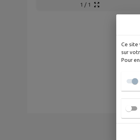
1
/
1
Ce site 
sur votr
Pour en