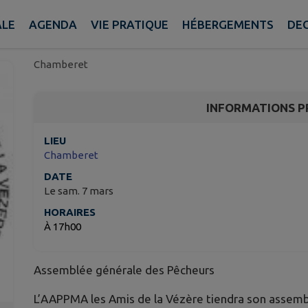
Assemblée générale de
Hilaire les Courbes
ALE
AGENDA
VIE PRATIQUE
HÉBERGEMENTS
DE
Chamberet
INFORMATIONS P
LIEU
Chamberet
DATE
Le sam. 7 mars
HORAIRES
À 17h00
Assemblée générale des Pêcheurs
L’AAPPMA les Amis de la Vézère tiendra son assemb