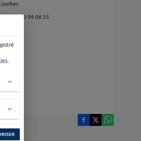
 Courbes
39 ou 06 10 99 08 35
gistré
kies
.
ORISER