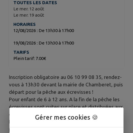
TOUTES LES DATES
Le mer. 12 août
Le mer. 19 août
HORAIRES
12/08/2026 : De 13h30 à 17h00
19/08/2026 : De 13h30 à 17h00
TARIFS
Plein tarif: 7.00€
Inscription obligatoire au 06 10 99 08 35, rendez-
vous à 13h30 devant la mairie de Chamberet, puis
départ pour la pêche aux écrevisses !
Pour enfant de 6 à 12 ans. A la fin de la pêche les
écrevisses sont cuites sur place et distribuées aux
enfants, puis un petit goûter est proposé.
Gérer mes cookies 🍪
Le prix de 7€ comprend : le permis de pêche, le
prêt de balance et perche.