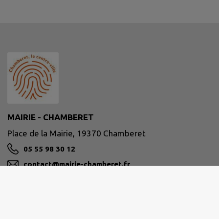
MAIRIE - CHAMBERET
Place de la Mairie, 19370 Chamberet
05 55 98 30 12
contact@mairie-chamberet.fr
M'Y RENDRE
www.chamberet.net