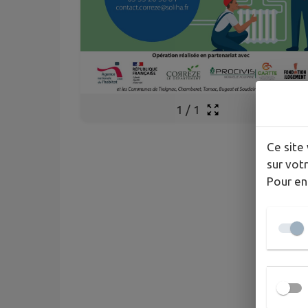
1
/
1
Ce site 
sur votr
Pour en