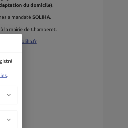
adaptation du domicile)
.
nes a mandaté
SOLIHA
.
 à la mairie de Chamberet.
orreze@soliha.fr
gistré
kies
.