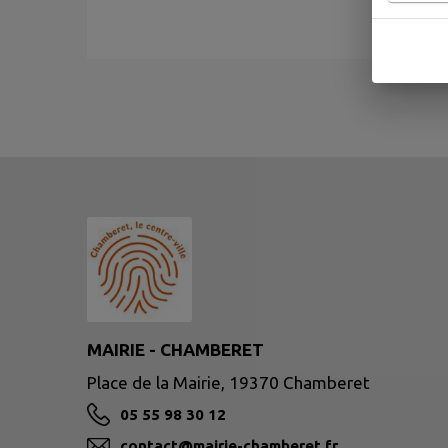
MAIRIE - CHAMBERET
Place de la Mairie, 19370 Chamberet
05 55 98 30 12
contact@mairie-chamberet.fr