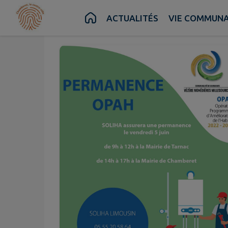
Juin
05
Contenu
Menu
Recherche
Pied de page
ACTUALITÉS
VIE COMMUN
Ven.