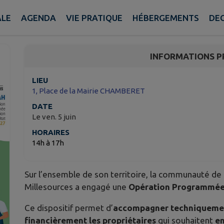
Permanence OPAH
ALE
AGENDA
VIE PRATIQUE
HÉBERGEMENTS
DE
Chamberet
INFORMATIONS P
LIEU
1, Place de la Mairie CHAMBERET
DATE
Le ven. 5 juin
HORAIRES
14h à 17h
Sur l’ensemble de son territoire, la communauté 
Millesources a engagé une
Opération Programmée 
Ce dispositif permet d’
accompagner techniquemen
financièrement les propriétaires
qui souhaitent
en