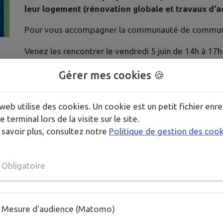
leur logement (rénovation globale et travaux d'
Pour vous accompagner la communauté de commu
Venez les rencontrer le vendredi 5 juin de 14h à 17h
Pour contacter SOLIHA, 05 55 20 58 64 ou
contact.c
Gérer mes cookies 🍪
web utilise des cookies. Un cookie est un petit fichier enre
Publié par Mairie de Chamberet
e terminal lors de la visite sur le site.
 savoir plus, consultez notre
Politique de gestion des coo
Obligatoire
Mesure d'audience (Matomo)