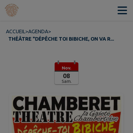
Contenu
Menu
Recherche
Pied de page
ACCUEIL
>
AGENDA
>
THÉÂTRE "DÉPÊCHE TOI BIBICHE, ON VA R...
Nov.
08
Sam.