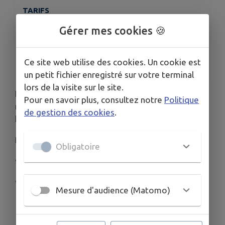
TARIFS
Entrée 7€
Gérer mes cookies 🍪
gratuit moins de 12 ans
ORGANISÉ PAR
LA GAIETE CHAMBERTOISE
Ce site web utilise des cookies. Un cookie est
un petit fichier enregistré sur votre terminal
lors de la visite sur le site.
La gaieté Chambertoise vous propose les 8 et 9
Pour en savoir plus, consultez notre
Politique
novembre à la salle des fêtes, une pièce
de gestion des cookies
.
humoristique de Monsieur Jérôme DUBOIS.
Représentations :
Obligatoire
* samedi 8 novembre à 20h30
* dimanche 9 novembre à 15h
Mesure d'audience (Matomo)