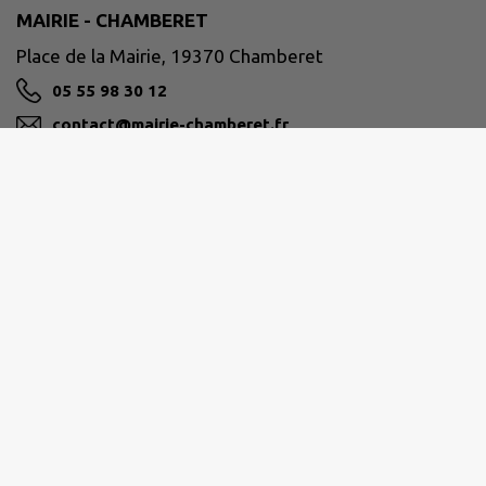
MAIRIE - CHAMBERET
Place de la Mairie, 19370 Chamberet
05 55 98 30 12
contact@mairie-chamberet.fr
M'Y RENDRE
www.chamberet.net
Ouverture de la mairie
Lundi au vendredi de 9h à 12h30 et de 14h à 17h