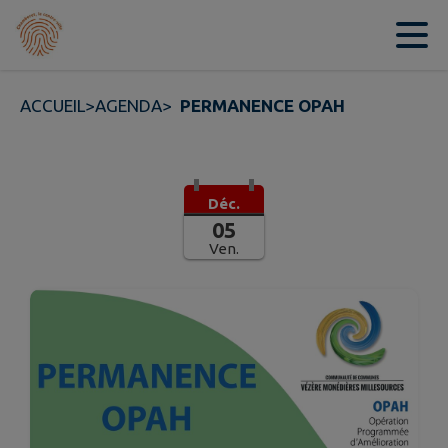
Contenu
Menu
Recherche
Pied de page
ACCUEIL
>
AGENDA
>
PERMANENCE OPAH
Déc.
05
Ven.