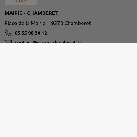
MAIRIE - CHAMBERET
Place de la Mairie, 19370 Chamberet
05 55 98 30 12
contact@mairie-chamberet.fr
M'Y RENDRE
www.chamberet.net
Ouverture de la mairie