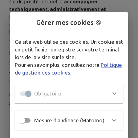
Ce dispositif permet d’
accompagner
techniquement, administrativement et
financièrement les propriétaires
qui souhaitent
Gérer mes cookies 🍪
engager des travaux d’amélioration de leur
logement (rénovation globale et travaux
d'adaptation du domicile)
.
Ce site web utilise des cookies. Un cookie est
un petit fichier enregistré sur votre terminal
Pour vous accompagner la communauté de
lors de la visite sur le site.
communes a mandaté
SOLIHA
.
Pour en savoir plus, consultez notre
Politique
de gestion des cookies
.
Venez les rencontrer le vendredi 5 décembre de
9h à 12h30 à la mairie de Chamberet.
Obligatoire
Pour contacter SOLIHA, 05 55 20 58 64 ou
contact.correze@soliha.fr
Mesure d'audience (Matomo)
Publié par CCV2M