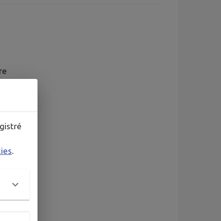
re
gistré
kies
.