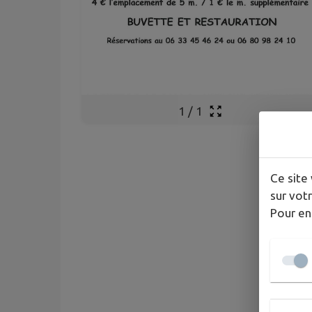
1
/
1
Ce site 
sur votr
Pour en