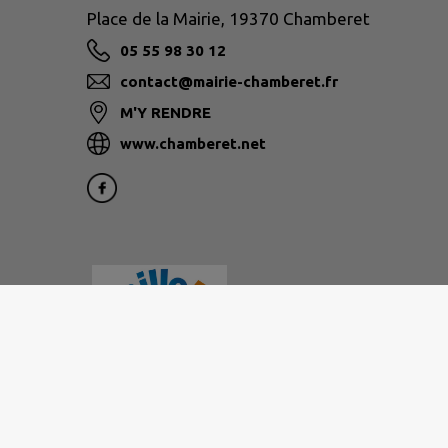
Place de la Mairie, 19370 Chamberet
05 55 98 30 12
contact@mairie-chamberet.fr
M'Y RENDRE
www.chamberet.net