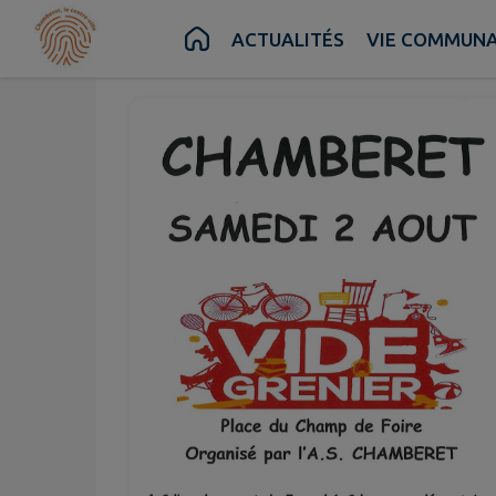
Août
02
Contenu
Menu
Recherche
Pied de page
ACTUALITÉS
VIE COMMUN
Sam.