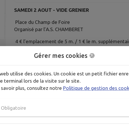
SAMEDI 2 AOUT - VIDE GRENIER
Place du Champ de Foire
Organisé par l’A.S. CHAMBERET
4 € l’emplacement de 5 m. / 1 € le m. supplémentai
BUVETTE ET RESTAURATION
Gérer mes cookies 🍪
Réservations au 06 33 45 46 24
web utilise des cookies. Un cookie est un petit fichier enre
e terminal lors de la visite sur le site.
Publié par Mairie de Chamberet
 savoir plus, consultez notre
Politique de gestion des coo
Obligatoire