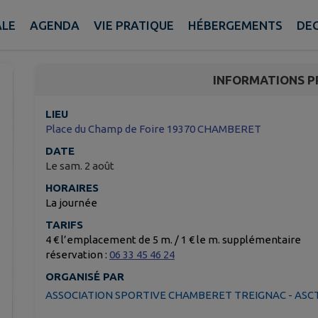
Vide grenier
ALE
AGENDA
VIE PRATIQUE
HÉBERGEMENTS
DE
Chamberet
INFORMATIONS P
LIEU
Place du Champ de Foire 19370 CHAMBERET
DATE
Le sam. 2 août
HORAIRES
La journée
TARIFS
4 € l’emplacement de 5 m. / 1 € le m. supplémentaire
réservation :
06 33 45 46 24
ORGANISÉ PAR
ASSOCIATION SPORTIVE CHAMBERET TREIGNAC - ASC