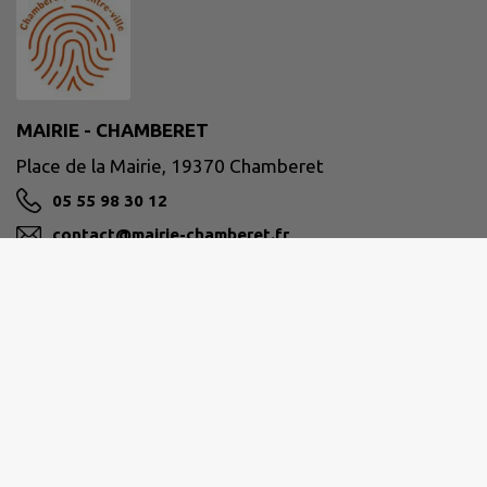
MAIRIE - CHAMBERET
Place de la Mairie, 19370 Chamberet
05 55 98 30 12
contact@mairie-chamberet.fr
M'Y RENDRE
www.chamberet.net