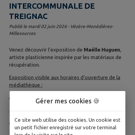
INTERCOMMUNALE DE
TREIGNAC
Publié le mardi 02 juin 2026 - Vézère-Monédières-
Millesources
Venez découvrir l'exposition de
Maëlle Huguen
,
artiste plasticienne inspirée par les matériaux de
récupération.
Exposition visible aux horaires d'ouverture de la
médiathèque :
mardi, mercredi, vendredi 9h 12h / 14h 18h
Gérer mes cookies 🍪
samedi 10h 12h / 14h 16h
Ce site web utilise des cookies. Un cookie est
05.19.67.01.00 /
mediatheque@cv2m.fr
un petit fichier enregistré sur votre terminal
lors de la visite sur le site.