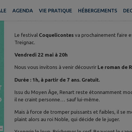
COQUELICONTES
ALE
AGENDA
VIE PRATIQUE
HÉBERGEMENTS
DE
Publié le lundi 11 mai 2026 - Vézère-Monédières-Milleso
Le festival
Coquelicontes
va prochainement faire e
Treignac.
Vendredi 22 mai à 20h
Nous vous invitons à venir découvrir
Le roman de R
Durée : 1h, à partir de 7 ans. Gratuit.
Issu du Moyen Âge, Renart reste étonnamment moderne
il ne craint personne… sauf lui-même.
Mais à force de tromper puissants et faibles, il se 
plaint alors au roi Noble, qui décide de le juger.
Ysengrin le loup, Brichemer le cerf, Beaucent le sangl