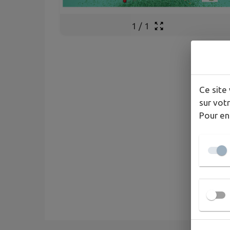
1
/
1
Ce site 
sur votr
Pour en