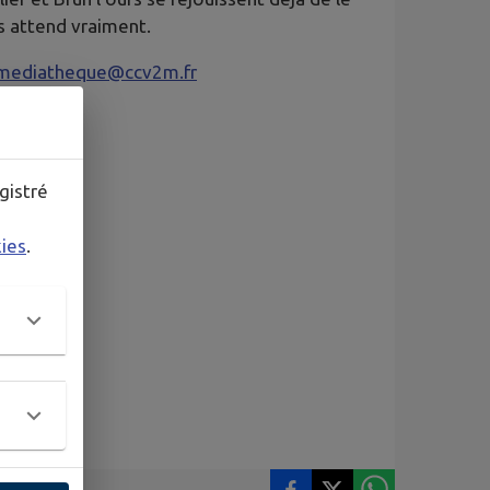
s attend vraiment.
mediatheque@ccv2m.fr
gistré
kies
.