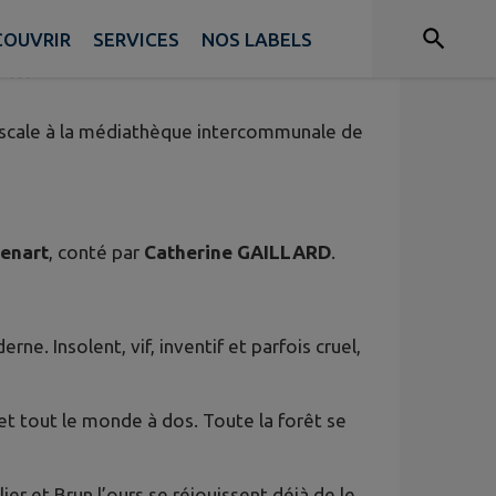
COUVRIR
SERVICES
NOS LABELS
urces
scale à la médiathèque intercommunale de
enart
, conté par
Catherine GAILLARD
.
. Insolent, vif, inventif et parfois cruel,
met tout le monde à dos. Toute la forêt se
ier et Brun l’ours se réjouissent déjà de le