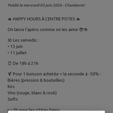
Publié le mercredi 03 juin 2026 - Chamberet
🔥 HAPPY HOURS À L’ENTRE POTES 🔥
On lance l’apéro comme on les aime 😎🍻
📅 Les samedis :
• 13 juin
• 11 juillet
⏰ De 18h à 21h
🍹 Pour 1 boisson achetée = la seconde à -50% :
Bières (pression & bouteilles)
Kirs
Vins (rouge, blanc & rosé)
Softs
👉 Et pour les p’tites faims…