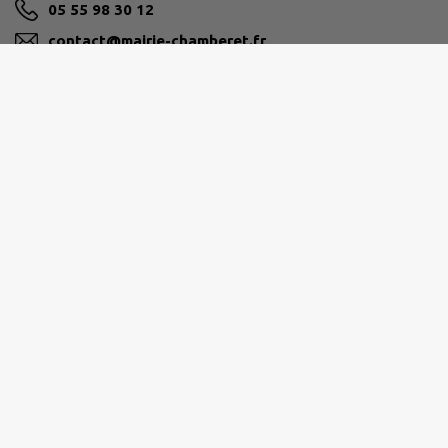
05 55 98 30 12
contact@mairie-chamberet.fr
M'Y RENDRE
www.chamberet.net
Ouverture de la mairie
Lundi au vendredi de 9h à 12h30 et de 14h à 17h