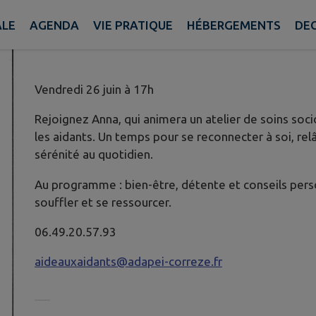
Publié le lundi 01 juin 2026 - Chamberet
ALE
AGENDA
VIE PRATIQUE
HÉBERGEMENTS
DE
Vendredi 26 juin à 17h
Rejoignez Anna, qui animera un atelier de soins so
les aidants. Un temps pour se reconnecter à soi, rel
sérénité au quotidien.
Au programme : bien-être, détente et conseils perso
souffler et se ressourcer.
06.49.20.57.93
aideauxaidants@adapei-correze.fr