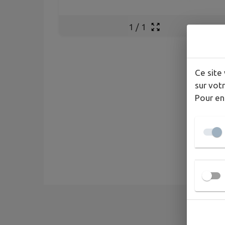
1
/
1
Ce site 
sur votr
Pour en