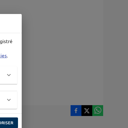
gistré
kies
.
ORISER