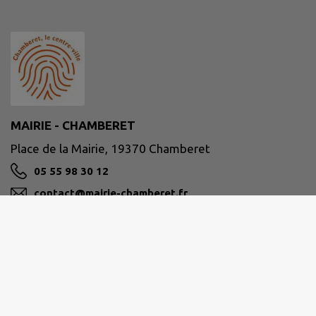
MAIRIE - CHAMBERET
Place de la Mairie, 19370 Chamberet
05 55 98 30 12
contact@mairie-chamberet.fr
M'Y RENDRE
www.chamberet.net