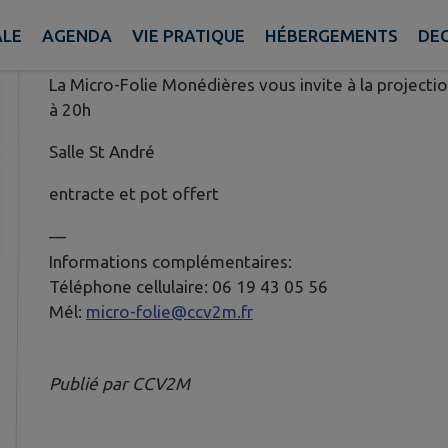
Publié le mercredi 30 juillet 2025 - Chamberet
ALE
AGENDA
VIE PRATIQUE
HÉBERGEMENTS
DE
La Micro-Folie Monédières vous invite à la projectio
à 20h
Salle St André
entracte et pot offert
—
Informations complémentaires:
Téléphone cellulaire: 06 19 43 05 56
Mél:
micro-folie@ccv2m.fr
Publié par CCV2M