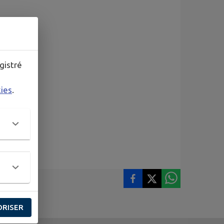
gistré
kies
.
ORISER