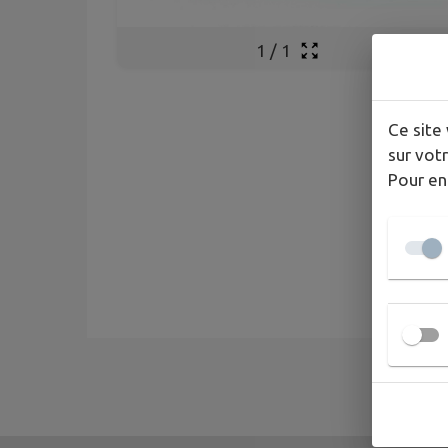
1
/
1
Ce site 
sur votr
Pour en