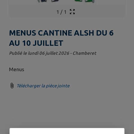
1
/
1
MENUS CANTINE ALSH DU 6
AU 10 JUILLET
Publié le lundi 06 juillet 2026 - Chamberet
Menus
Télécharger la pièce jointe